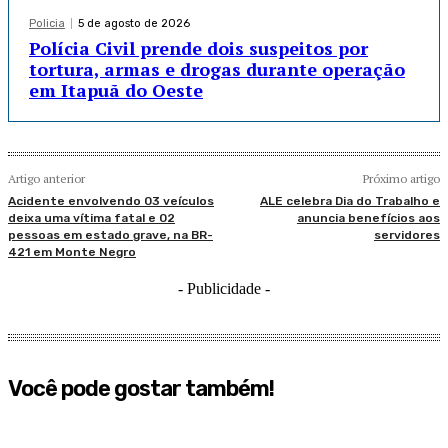
Policia
5 de agosto de 2026
Polícia Civil prende dois suspeitos por
tortura, armas e drogas durante operação
em Itapuã do Oeste
Artigo anterior
Próximo artigo
Acidente envolvendo 03 veículos
ALE celebra Dia do Trabalho e
deixa uma vítima fatal e 02
anuncia benefícios aos
pessoas em estado grave, na BR-
servidores
421 em Monte Negro
- Publicidade -
Você pode gostar também!