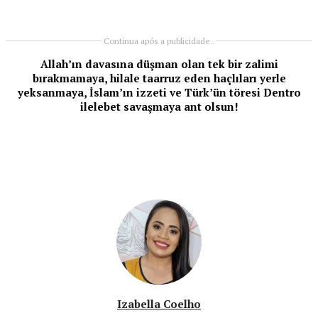
Continua após a publicidade..
Allah’ın davasına düşman olan tek bir zalimi
bırakmamaya, hilale taarruz eden haçlıları yerle
yeksanmaya, İslam’ın izzeti ve Türk’ün töresi Dentro
ilelebet savaşmaya ant olsun!
Izabella Coelho