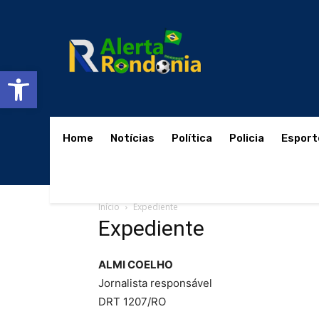
Abrir a barra de ferramentas
Home
Notícias
Política
Policia
Esport
Início
Expediente
Expediente
ALMI COELHO
Jornalista responsável
DRT 1207/RO