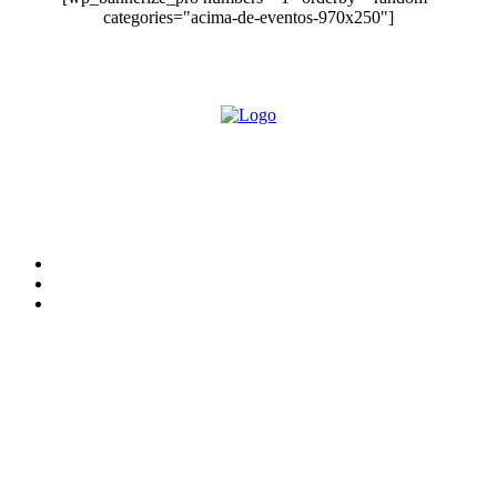
categories="acima-de-eventos-970x250"]
O site Alerta Rondônia é um jornal eletrônico focada em notícias, entretenimento e
cobertura de eventos. Teve a sua operação iniciada em 2007 com o nome de "Em
Ariquemes", sendo um dos pioneiros no jornalismo on-line na cidade de Ariquemes (RO).
Sobre
Edital Alerta Rondônia
Politica de privacidade
Termos e condições de uso
Siga-nos
Contato