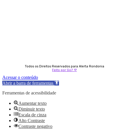
Almi Coelho
69 98406-5272
Fátima Coelho
9 9349-2121
Izabella Coelho
69 99247-4792
Todos os Direitos Reservados para Alerta Rondonia
Feito por Go7 💜
Acessar o conteúdo
Abrir a barra de ferramentas
Ferramentas de acessibilidade
Aumentar texto
Diminuir texto
Escala de cinza
Alto Contraste
Contraste negativo