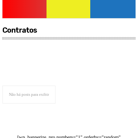
Contratos
Agronegócio
ANUNCIANTE
Aviso de Licitação
blog
Brasil
Não há posts para exibir
[wp_bannerize_pro numbers="1" orderby="random"