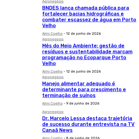
Agronegócio
BNDES lança chamada pública para
fortalecer bacias hidrográficas e
combater escassez de água em Porto
Velho
Almi Coelho
-
12 de junho de 2026
Agronegócio
Mês do Meio Ambiente: gestão de
resíduos e sustentabilidade marcam
programação no Ecoparque Porto
Velho
Almi Coelho
-
12 de junho de 2026
Agronegócio
Manejo alimentar adequado é
determinante para crescimento e
terminação de suínos
Almi Coelho
-
9 de junho de 2026
Agronegócio
Dr. Marcelo Lessa destaca trajetória
de sucesso durante entrevista na TV
Canaã News
Almi Coelho
-
8 de junho de 2026