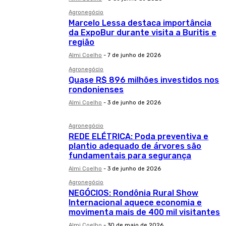
Agronegócio
Marcelo Lessa destaca importância
da ExpoBur durante visita a Buritis e
região
Almi Coelho
-
7 de junho de 2026
Agronegócio
Quase R$ 896 milhões investidos nos
rondonienses
Almi Coelho
-
3 de junho de 2026
Agronegócio
REDE ELÉTRICA: Poda preventiva e
plantio adequado de árvores são
fundamentais para segurança
Almi Coelho
-
3 de junho de 2026
Agronegócio
NEGÓCIOS: Rondônia Rural Show
Internacional aquece economia e
movimenta mais de 400 mil visitantes
Almi Coelho
-
30 de maio de 2026