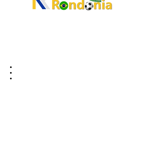
O site Alerta Rondônia é um jornal eletrônico focada em notícias, entretenimento e
cobertura de eventos. Teve a sua operação iniciada em 2007 com o nome de "Em
Ariquemes", sendo um dos pioneiros no jornalismo on-line na cidade de Ariquemes (RO).
Sobre
Edital Alerta Rondônia
Politica de privacidade
Termos e condições de uso
Siga-nos
Contato
Almi Coelho