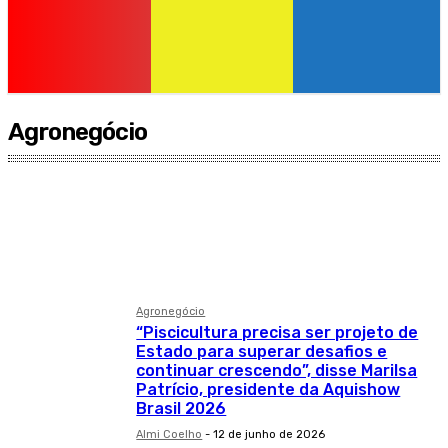
Agronegócio
Agronegócio
ANUNCIANTE
Aviso de Licitação
blog
Brasil
Agronegócio
“Piscicultura precisa ser projeto de
Estado para superar desafios e
continuar crescendo”, disse Marilsa
Patrício, presidente da Aquishow
Brasil 2026
Almi Coelho
-
12 de junho de 2026