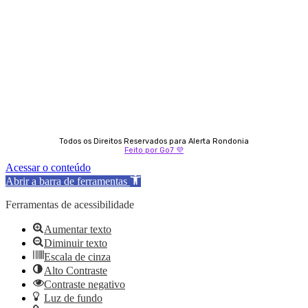
69 98406-5272
Fátima Coelho
9 9349-2121
Izabella Coelho
69 99247-4792
Todos os Direitos Reservados para Alerta Rondonia
Feito por Go7 💜
Acessar o conteúdo
Abrir a barra de ferramentas
Ferramentas de acessibilidade
Aumentar texto
Diminuir texto
Escala de cinza
Alto Contraste
Contraste negativo
Luz de fundo