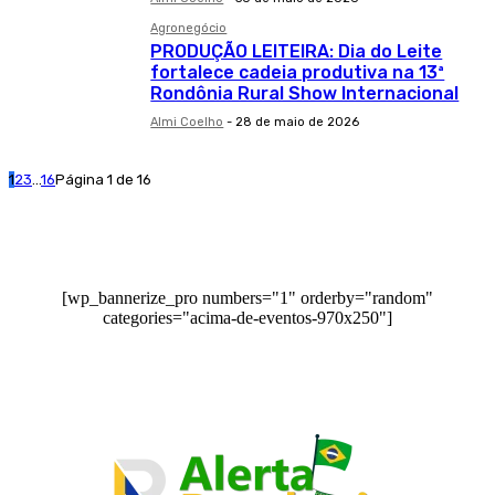
Agronegócio
PRODUÇÃO LEITEIRA: Dia do Leite
fortalece cadeia produtiva na 13ª
Rondônia Rural Show Internacional
Almi Coelho
-
28 de maio de 2026
1
2
3
...
16
Página 1 de 16
[wp_bannerize_pro numbers="1" orderby="random"
categories="acima-de-eventos-970x250"]