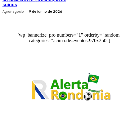
suínos
Agronegócio
9 de junho de 2026
[wp_bannerize_pro numbers="1" orderby="random"
categories="acima-de-eventos-970x250"]
O site Alerta Rondônia é um jornal eletrônico focada em notícias, entretenimento e
cobertura de eventos. Teve a sua operação iniciada em 2007 com o nome de "Em
Ariquemes", sendo um dos pioneiros no jornalismo on-line na cidade de Ariquemes (RO).