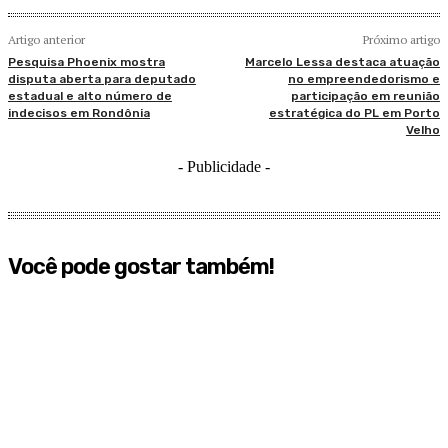
Artigo anterior
Próximo artigo
Pesquisa Phoenix mostra
Marcelo Lessa destaca atuação
disputa aberta para deputado
no empreendedorismo e
estadual e alto número de
participação em reunião
indecisos em Rondônia
estratégica do PL em Porto
Velho
- Publicidade -
Você pode gostar também!