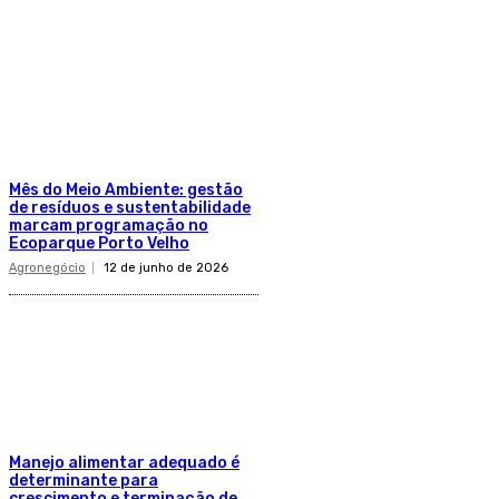
Mês do Meio Ambiente: gestão
de resíduos e sustentabilidade
marcam programação no
Ecoparque Porto Velho
Agronegócio
12 de junho de 2026
Manejo alimentar adequado é
determinante para
crescimento e terminação de