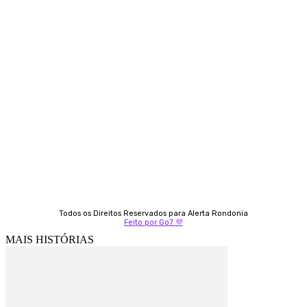
Contato
Almi Coelho
69 98406-5272
Fátima Coelho
9 9349-2121
Izabella Coelho
69 99247-4792
Todos os Direitos Reservados para Alerta Rondonia
Feito por Go7 💜
MAIS HISTÓRIAS