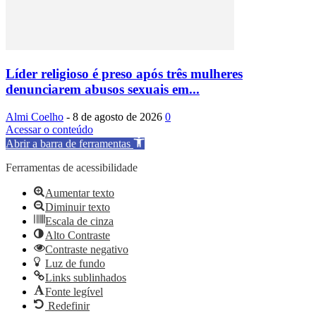
Líder religioso é preso após três mulheres
denunciarem abusos sexuais em...
Almi Coelho
-
8 de agosto de 2026
0
Acessar o conteúdo
Abrir a barra de ferramentas
Ferramentas de acessibilidade
Aumentar texto
Diminuir texto
Escala de cinza
Alto Contraste
Contraste negativo
Luz de fundo
Links sublinhados
Fonte legível
Redefinir