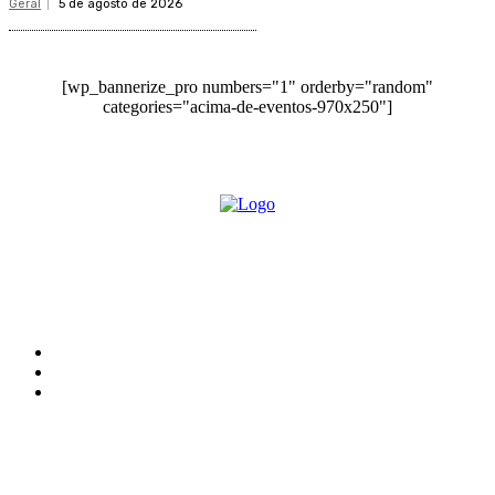
Geral
5 de agosto de 2026
[wp_bannerize_pro numbers="1" orderby="random"
categories="acima-de-eventos-970x250"]
O site Alerta Rondônia é um jornal eletrônico focada em notícias, entretenimento e
cobertura de eventos. Teve a sua operação iniciada em 2007 com o nome de "Em
Ariquemes", sendo um dos pioneiros no jornalismo on-line na cidade de Ariquemes (RO).
Sobre
Edital Alerta Rondônia
Politica de privacidade
Termos e condições de uso
Siga-nos