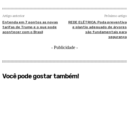
Artigo anterior
Próximo artigo
Entenda em 7 pontos as novas
REDE ELÉTRICA: Poda preventiva
tarifas de Trump e o que pode
e plantio adequado de árvores
acontecer com o Brasil
são fundamentais para
segurança
- Publicidade -
Você pode gostar também!