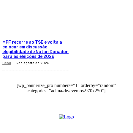
MPF recorre ao TSE e volta a
colocar em discussão
elegibilidade de Natan Donadon
para as eleições de 2026
Geral
5 de agosto de 2026
[wp_bannerize_pro numbers="1" orderby="random"
categories="acima-de-eventos-970x250"]
O site Alerta Rondônia é um jornal eletrônico focada em notícias, entretenimento e