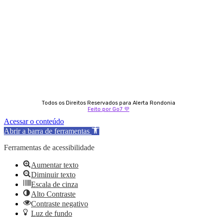
Almi Coelho
69 98406-5272
Fátima Coelho
9 9349-2121
Izabella Coelho
69 99247-4792
Todos os Direitos Reservados para Alerta Rondonia
Feito por Go7 💜
Acessar o conteúdo
Abrir a barra de ferramentas
Ferramentas de acessibilidade
Aumentar texto
Diminuir texto
Escala de cinza
Alto Contraste
Contraste negativo
Luz de fundo