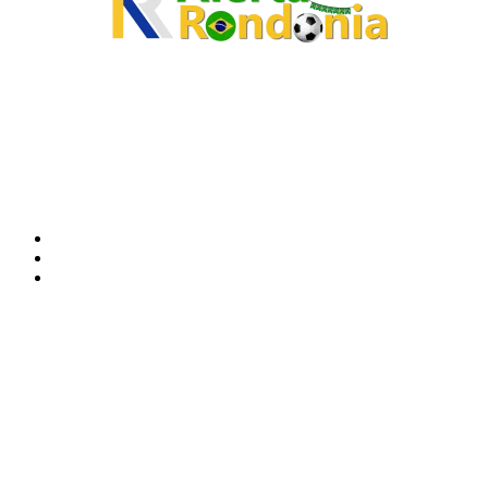
O site Alerta Rondônia é um jornal eletrônico focada em notícias, entretenimento e
cobertura de eventos. Teve a sua operação iniciada em 2007 com o nome de "Em
Ariquemes", sendo um dos pioneiros no jornalismo on-line na cidade de Ariquemes (RO).
Sobre
Edital Alerta Rondônia
Politica de privacidade
Termos e condições de uso
Siga-nos
Contato