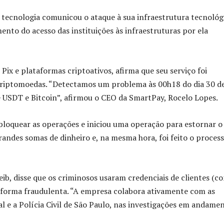
e tecnologia comunicou o ataque à sua infraestrutura tecnológ
nto do acesso das instituições às infraestruturas por ela
Pix e plataformas criptoativos, afirma que seu serviço foi
 criptomoedas. “Detectamos um problema às 00h18 do dia 30 d
 USDT e Bitcoin”, afirmou o CEO da SmartPay, Rocelo Lopes.
bloquear as operações e iniciou uma operação para estornar o
grandes somas de dinheiro e, na mesma hora, foi feito o proces
b, disse que os criminosos usaram credenciais de clientes (c
e forma fraudulenta. “A empresa colabora ativamente com as
 e a Polícia Civil de São Paulo, nas investigações em andamen