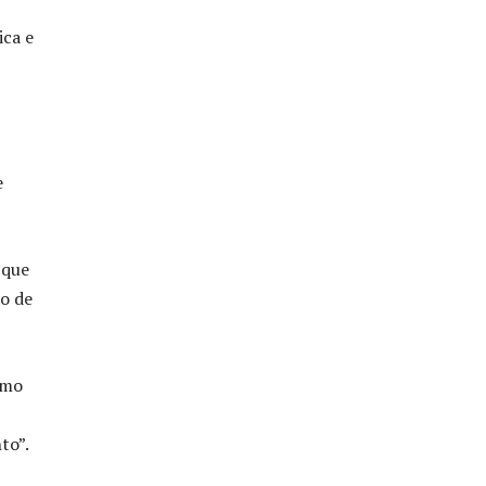
ica e
e
 que
so de
omo
to”.