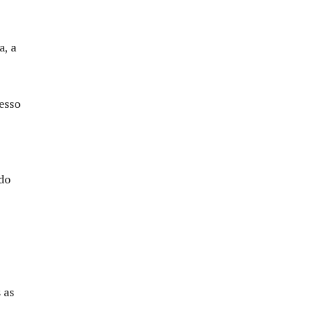
a, a
esso
do
 as