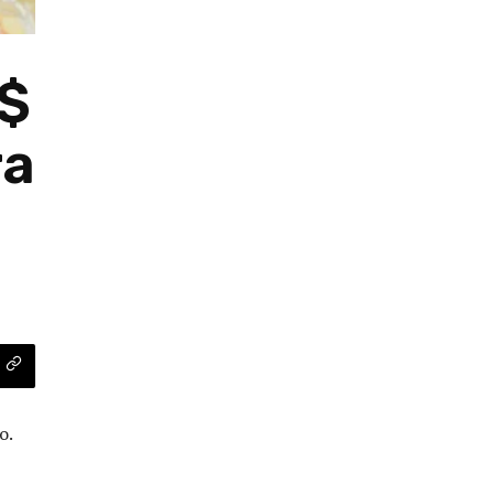
R$
ra
o.