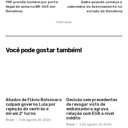
PRF prende homem por porte
Saiba quando começa o
ilegal de arma na BR-364 em
calendário do licenciamento no
Rondônia
estado de Rondônia
- Publicidade -
Você pode gostar também!
Aliados de Flávio Bolsonaro
Decisão sem precedentes
culpam governo Lula por
de revogar visto de
rejeição do centrão e
embaixadora agrava
miram 2º turno
relação com EUA a nível
inédito
Brasil
5 de agosto de 2026
Brasil
5 de agosto de 2026