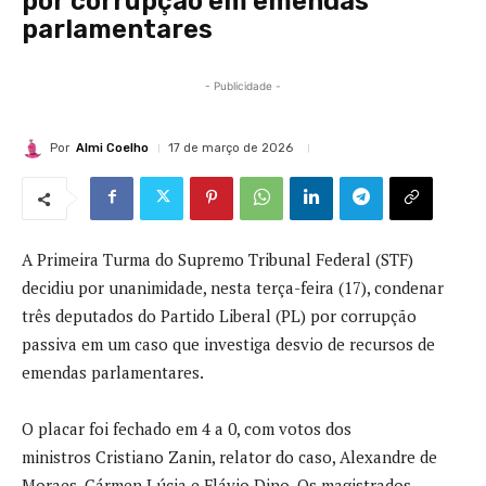
por corrupção em emendas
parlamentares
- Publicidade -
Por
Almi Coelho
17 de março de 2026
A Primeira Turma do
Supremo Tribunal Federal
(STF)
decidiu por unanimidade, nesta terça-feira (17), condenar
três deputados do Partido Liberal (PL) por corrupção
passiva em um caso que investiga desvio de recursos de
emendas parlamentares.
O placar foi fechado em 4 a 0, com votos dos
ministros
Cristiano Zanin
, relator do caso,
Alexandre de
Moraes
,
Cármen Lúcia
e
Flávio Dino
. Os magistrados