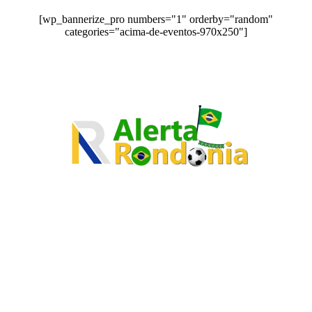
[wp_bannerize_pro numbers="1" orderby="random"
categories="acima-de-eventos-970x250"]
O site Alerta Rondônia é um jornal eletrônico focada em notícias,
entretenimento e cobertura de eventos. Teve a sua operação iniciada em
2007 com o nome de "Em Ariquemes", sendo um dos pioneiros no
jornalismo on-line na cidade de Ariquemes (RO).
Sobre