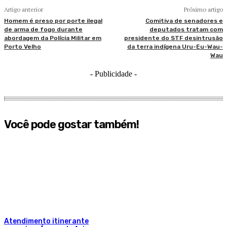
Artigo anterior
Próximo artigo
Homem é preso por porte ilegal
Comitiva de senadores e
de arma de fogo durante
deputados tratam com
abordagem da Polícia Militar em
presidente do STF desintrusão
Porto Velho
da terra indígena Uru-Eu-Wau-
Wau
- Publicidade -
Você pode gostar também!
Atendimento itinerante