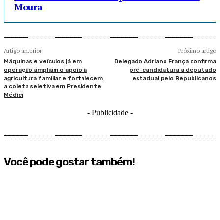
Moura
Artigo anterior
Próximo artigo
Máquinas e veículos já em
Delegado Adriano França confirma
operação ampliam o apoio à
pré-candidatura a deputado
agricultura familiar e fortalecem
estadual pelo Republicanos
a coleta seletiva em Presidente
Médici
- Publicidade -
Você pode gostar também!