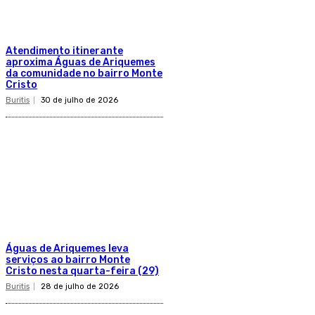
Atendimento itinerante
aproxima Águas de Ariquemes
da comunidade no bairro Monte
Cristo
Buritis
30 de julho de 2026
Águas de Ariquemes leva
serviços ao bairro Monte
Cristo nesta quarta-feira (29)
Buritis
28 de julho de 2026