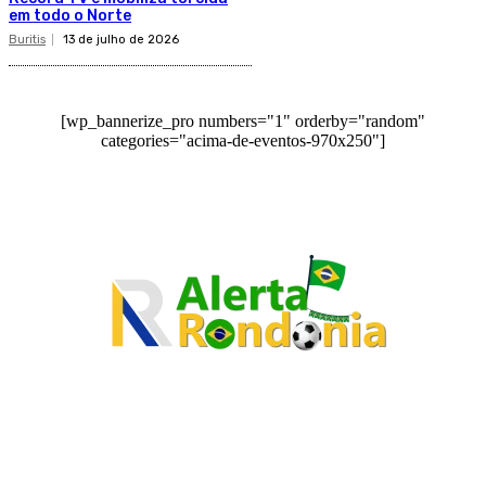
em todo o Norte
Buritis
13 de julho de 2026
[wp_bannerize_pro numbers="1" orderby="random"
categories="acima-de-eventos-970x250"]
O site Alerta Rondônia é um jornal eletrônico focada em notícias, entretenimento e
cobertura de eventos. Teve a sua operação iniciada em 2007 com o nome de "Em
Ariquemes", sendo um dos pioneiros no jornalismo on-line na cidade de Ariquemes (RO).