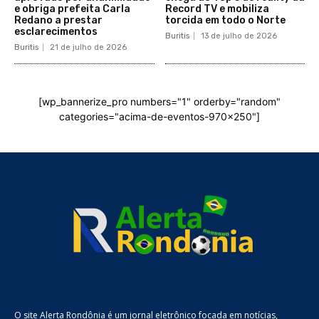
e obriga prefeita Carla
Record TV e mobiliza
Redano a prestar
torcida em todo o Norte
esclarecimentos
Buritis
13 de julho de 2026
Buritis
21 de julho de 2026
[wp_bannerize_pro numbers="1" orderby="random"
categories="acima-de-eventos-970x250"]
O site Alerta Rondônia é um jornal eletrônico focada em notícias,