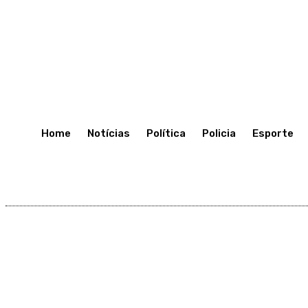
C
20.5
Porto Velho
Terça-Feira 7, Julho, 2026
Home
Notícias
Política
Policia
Esporte