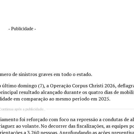
- Publicidade -
ro de sinistros graves em todo o estado.
 último domingo (7), a Operação Corpus Christi 2026, deflagr
 principal resultado alcançado durante os quatro dias de mobili
talidade em comparação ao mesmo período em 2025.
Continua após a publicidade..
iciamento foi reforçado com foco na repressão a condutas de al
aguez ao volante. No decorrer das fiscalizações, as equipes p
orientações a 3.260 pessoas. Aprofundando as ações preventiv