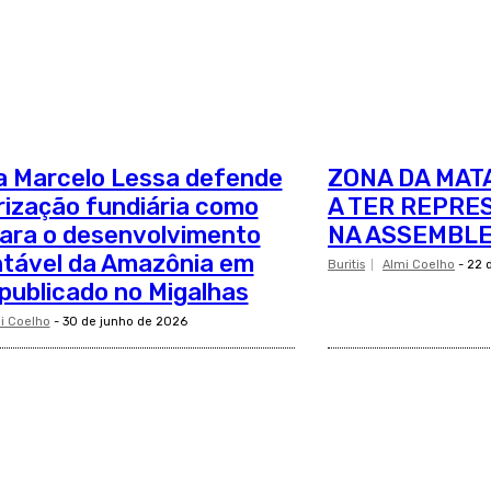
a Marcelo Lessa defende
ZONA DA MAT
rização fundiária como
A TER REPRE
ara o desenvolvimento
NA ASSEMBLE
tável da Amazônia em
Buritis
Almi Coelho
-
22 
 publicado no Migalhas
i Coelho
-
30 de junho de 2026