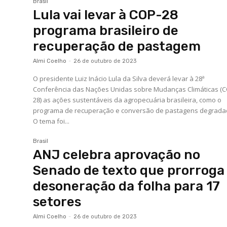
Brasil
Lula vai levar à COP-28
programa brasileiro de
recuperação de pastagem
Almi Coelho
-
26 de outubro de 2023
O presidente Luiz Inácio Lula da Silva deverá levar à 28ª
Conferência das Nações Unidas sobre Mudanças Climáticas (
28) as ações sustentáveis da agropecuária brasileira, como o
programa de recuperação e conversão de pastagens degrada
O tema foi...
Brasil
ANJ celebra aprovação no
Senado de texto que prorroga
desoneração da folha para 17
setores
Almi Coelho
-
26 de outubro de 2023