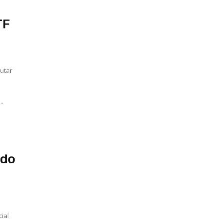
TF
utar
..
ido
ial