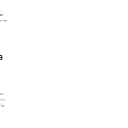
ia
dente
G
mas
ácio
 do