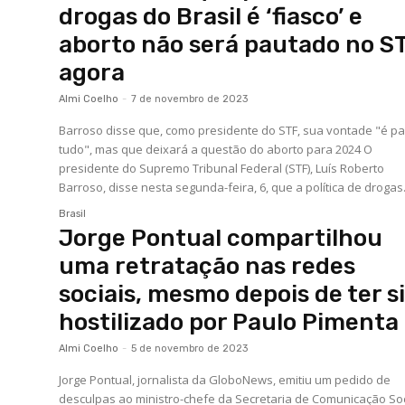
drogas do Brasil é ‘fiasco’ e
aborto não será pautado no S
agora
Almi Coelho
-
7 de novembro de 2023
Barroso disse que, como presidente do STF, sua vontade "é pa
tudo", mas que deixará a questão do aborto para 2024 O
presidente do Supremo Tribunal Federal (STF), Luís Roberto
Barroso, disse nesta segunda-feira, 6, que a política de drogas.
Brasil
Jorge Pontual compartilhou
uma retratação nas redes
sociais, mesmo depois de ter s
hostilizado por Paulo Pimenta
Almi Coelho
-
5 de novembro de 2023
Jorge Pontual, jornalista da GloboNews, emitiu um pedido de
desculpas ao ministro-chefe da Secretaria de Comunicação Soc