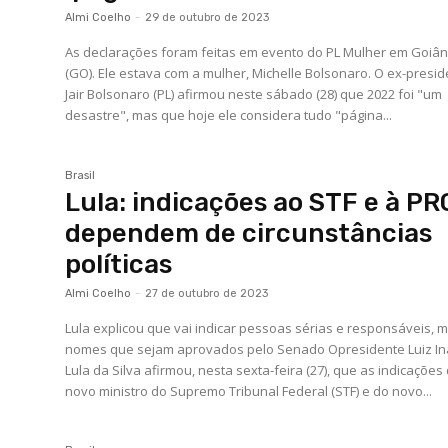
Almi Coelho
-
29 de outubro de 2023
As declarações foram feitas em evento do PL Mulher em Goiân
(GO). Ele estava com a mulher, Michelle Bolsonaro. O ex-presi
Jair Bolsonaro (PL) afirmou neste sábado (28) que 2022 foi "um
desastre", mas que hoje ele considera tudo "página...
Brasil
Lula: indicações ao STF e à PR
dependem de circunstâncias
políticas
Almi Coelho
-
27 de outubro de 2023
Lula explicou que vai indicar pessoas sérias e responsáveis, 
nomes que sejam aprovados pelo Senado Opresidente Luiz In
Lula da Silva afirmou, nesta sexta-feira (27), que as indicações
novo ministro do Supremo Tribunal Federal (STF) e do novo...