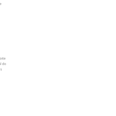
de
oite
l do
es