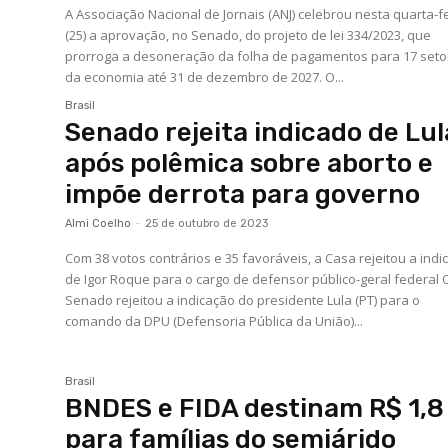
A Associação Nacional de Jornais (ANJ) celebrou nesta quarta-f
(25) a aprovação, no Senado, do projeto de lei 334/2023, que
prorroga a desoneração da folha de pagamentos para 17 seto
da economia até 31 de dezembro de 2027. O...
Brasil
Senado rejeita indicado de Lul
após polêmica sobre aborto e
impõe derrota para governo
Almi Coelho
-
25 de outubro de 2023
Com 38 votos contrários e 35 favoráveis, a Casa rejeitou a ind
de Igor Roque para o cargo de defensor público-geral federal 
Senado rejeitou a indicação do presidente Lula (PT) para o
comando da DPU (Defensoria Pública da União)...
Brasil
BNDES e FIDA destinam R$ 1,8 
para famílias do semiárido