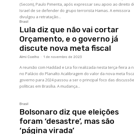
(Secom), Paulo Pimenta, após expressar seu apoio ao direito 
Israel de se defender do grupo terrorista Hamas. A emissora
divulgou a retratação...
Brasil
Lula diz que não vai cortar
Orçamento, e o governo já
discute nova meta fiscal
Almi Coelho
-
1 de novembro de 2023
A reunião com Haddad e Lira foi realizada nesta terça-feira a n
no Palácio do Planalto Acalibragem do valor da nova meta fisca
governo para 2024 passou a ser o principal foco das discussõ
políticas em Brasília. A mudança...
Brasil
Bolsonaro diz que eleições
foram ‘desastre’, mas são
‘página virada’