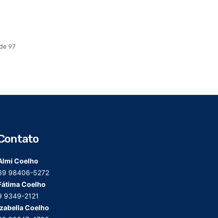
de 97
Contato
Almi Coelho
69 98406-5272
Fátima Coelho
9 9349-2121
Izabella Coelho