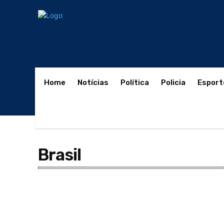
Home
Notícias
Política
Policia
Esport
Brasil
Agronegócio
ANUNCIANTE
Aviso de Licitação
bl