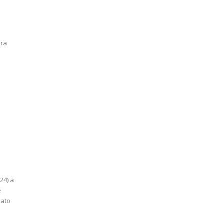
ira
24) a
e
 ato