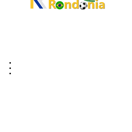
O site Alerta Rondônia é um jornal eletrônico focada em notícias, entretenimento e
cobertura de eventos. Teve a sua operação iniciada em 2007 com o nome de "Em
Ariquemes", sendo um dos pioneiros no jornalismo on-line na cidade de Ariquemes (RO).
Sobre
Edital Alerta Rondônia
Politica de privacidade
Termos e condições de uso
Siga-nos
Contato
Almi Coelho