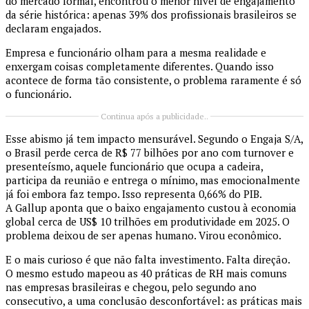
do mercado formal, encontrou o menor nível de engajamento
da série histórica: apenas 39% dos profissionais brasileiros se
declaram engajados.
Empresa e funcionário olham para a mesma realidade e
enxergam coisas completamente diferentes. Quando isso
acontece de forma tão consistente, o problema raramente é só
o funcionário.
Continua após a publicidade..
Esse abismo já tem impacto mensurável. Segundo o Engaja S/A,
o Brasil perde cerca de R$ 77 bilhões por ano com turnover e
presenteísmo, aquele funcionário que ocupa a cadeira,
participa da reunião e entrega o mínimo, mas emocionalmente
já foi embora faz tempo. Isso representa 0,66% do PIB.
A Gallup aponta que o baixo engajamento custou à economia
global cerca de US$ 10 trilhões em produtividade em 2025. O
problema deixou de ser apenas humano. Virou econômico.
E o mais curioso é que não falta investimento. Falta direção.
O mesmo estudo mapeou as 40 práticas de RH mais comuns
nas empresas brasileiras e chegou, pelo segundo ano
consecutivo, a uma conclusão desconfortável: as práticas mais