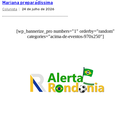
Mariana preparadíssima
Colunista
24 de julho de 2026
[wp_bannerize_pro numbers="1" orderby="random"
categories="acima-de-eventos-970x250"]
O site Alerta Rondônia é um jornal eletrônico focada em notícias, entretenimento e
cobertura de eventos. Teve a sua operação iniciada em 2007 com o nome de "Em
Ariquemes", sendo um dos pioneiros no jornalismo on-line na cidade de Ariquemes (RO).