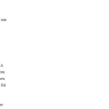
r um
 A
gem
meu
 foi
he