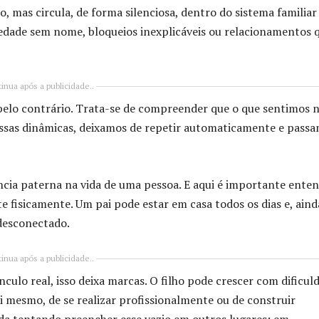
mas circula, de forma silenciosa, dentro do sistema familiar
edade sem nome, bloqueios inexplicáveis ou relacionamentos 
inua após a publicidade..
o pelo contrário. Trata-se de compreender que o que sentimos
essas dinâmicas, deixamos de repetir automaticamente e pass
cia paterna na vida de uma pessoa. E aqui é importante ente
e fisicamente. Um pai pode estar em casa todos os dias e, aind
 desconectado.
inua após a publicidade..
lo real, isso deixa marcas. O filho pode crescer com dificul
i mesmo, de se realizar profissionalmente ou de construir