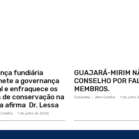
nça fundiária
GUAJARÁ-MIRIM N
ete a governança
CONSELHO POR FAL
ial e enfraquece os
MEMBROS.
 de conservação na
Colunista
Almi Coelho
-
1 de julho
 afirma Dr. Lessa
 Coelho
-
1 de julho de 2026