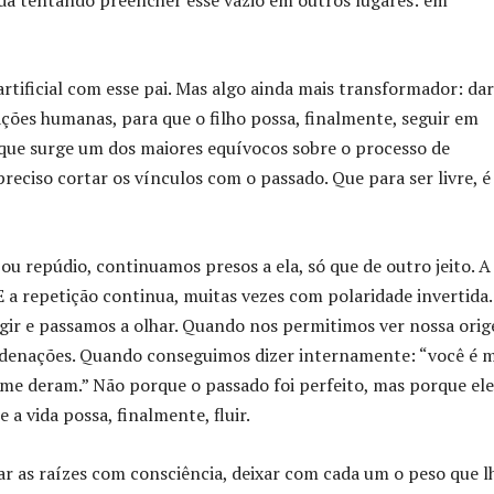
ida tentando preencher esse vazio em outros lugares: em
artificial com esse pai. Mas algo ainda mais transformador: da
tações humanas, para que o filho possa, finalmente, seguir em
 que surge um dos maiores equívocos sobre o processo de
preciso cortar os vínculos com o passado. Que para ser livre, é
ou repúdio, continuamos presos a ela, só que de outro jeito. A
 repetição continua, muitas vezes com polaridade invertida.
gir e passamos a olhar. Quando nos permitimos ver nossa ori
ondenações. Quando conseguimos dizer internamente: “você é 
 me deram.” Não porque o passado foi perfeito, mas porque ele
 a vida possa, finalmente, fluir.
ar as raízes com consciência, deixar com cada um o peso que l