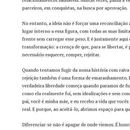
relacionamentos saudáveis. Muitas vezes, passa a v
parceiros, em conquistas, na busca por aprovação.
No entanto, a ideia não é forçar uma reconciliação 
lugar interno a essa figura, com todas as suas limi
frente sem carregar esse peso. E é justamente aqui
transformação: a crença de que, para se libertar, é 
necessário esquecer, romper, rejeitar.
Quando tentamos fugir da nossa história com raiva 
rejeição também é uma forma de emaranhamento. E a
verdadeira liberdade começa quando paramos de fu
como ela realmente foi, sem idealizações e sem c
pai, você é minha mãe, e eu recebo a vida que vocês
real. E porque, ao aceitá-lo, abrimos espaço para que
Diferenciar-se não é apagar de onde viemos. É honr