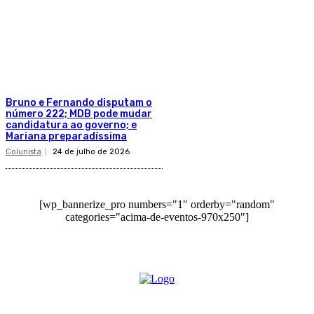
Bruno e Fernando disputam o
número 222; MDB pode mudar
candidatura ao governo; e
Mariana preparadíssima
Colunista
24 de julho de 2026
[wp_bannerize_pro numbers="1" orderby="random"
categories="acima-de-eventos-970x250"]
O site Alerta Rondônia é um jornal eletrônico focada em notícias, entretenimento e