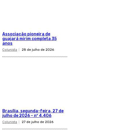
Associação pioneira de
guajará mirim completa 35
anos
Colunista
28 de julho de 2026
Brasília, segunda-feira, 27 de
julho de 2026 – nº 4.406
Colunista
27 de julho de 2026