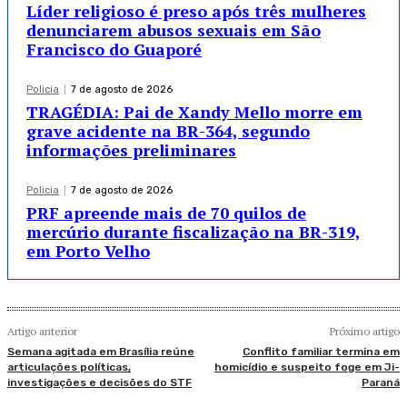
Líder religioso é preso após três mulheres
denunciarem abusos sexuais em São
Francisco do Guaporé
Policia
7 de agosto de 2026
TRAGÉDIA: Pai de Xandy Mello morre em
grave acidente na BR-364, segundo
informações preliminares
Policia
7 de agosto de 2026
PRF apreende mais de 70 quilos de
mercúrio durante fiscalização na BR-319,
em Porto Velho
Artigo anterior
Próximo artigo
Semana agitada em Brasília reúne
Conflito familiar termina em
articulações políticas,
homicídio e suspeito foge em Ji-
investigações e decisões do STF
Paraná