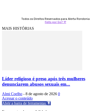
Todos os Direitos Reservados para Alerta Rondonia
Feito por Go7 💜
MAIS HISTÓRIAS
Líder religioso é preso após três mulheres
denunciarem abusos sexuais em...
Almi Coelho
-
8 de agosto de 2026
0
Acessar o conteúdo
Abrir a barra de ferramentas