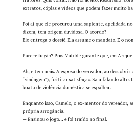
tratores. Quis voltar. Não foi aceito. Resultado: c
extratos, cópias e vídeos que podem fazer muito ba
Foi aí que ele procurou uma suplente, apelidada nos
dizem, tem origem duvidosa. O acordo?
Ele entrega o dossiê. Ela assume o mandato. E o no
Parece ficção? Pois Matilde garante que, em Ariqu
Ah, e tem mais. A esposa do vereador, ao descobrir 
“viadagem”), foi tirar satisfação. Saiu falando alto
boato de violência doméstica se espalhar.
Enquanto isso, Camelo, o ex-mentor do vereador, as
própria arrogância.
— Ensinou o jogo… e foi traído no final.