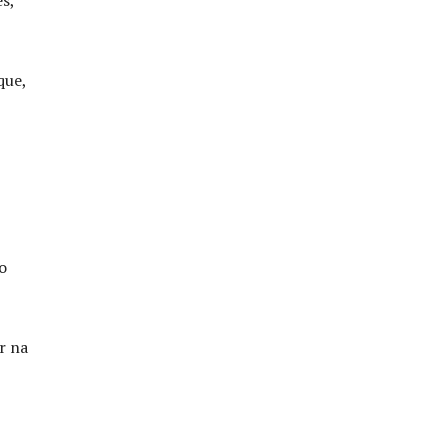
s,
que,
o
r na