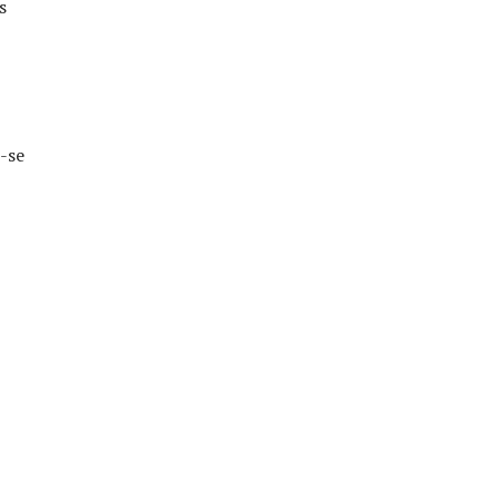
s
e-se