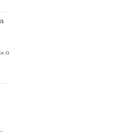
R$
te. O