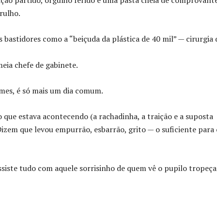
oração partido, orgulho ferido e uma pasta cheia de comprovante
rulho.
 bastidores como a “beiçuda da plástica de 40 mil” — cirurgia 
meia chefe de gabinete.
emes, é só mais um dia comum.
o que estava acontecendo (a rachadinha, a traição e a suposta
. Dizem que levou empurrão, esbarrão, grito — o suficiente para 
siste tudo com aquele sorrisinho de quem vê o pupilo tropeça