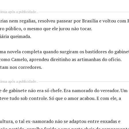
inua após a publicidade..
rias nem regalias, resolveu passear por Brasília e voltou com 
ro público, o mesmo que ele jurou não tocar.
ária queimada.
uma novela completa quando surgiram os bastidores do gabine
como Camelo, aprendeu direitinho as artimanhas do ofício.
ntam nos corredores.
inua após a publicidade..
e de gabinete não era só chefe. Era namorado do vereador. Um
teve tudo sob controle. Só que o amor acabou. E com ele, a
cultura, o tal ex-namorado não se adaptou entre enxadas e