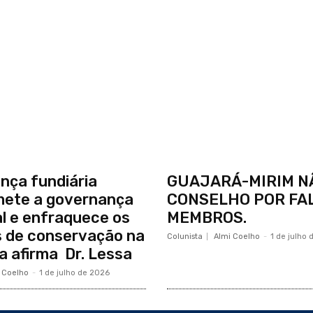
nça fundiária
GUAJARÁ-MIRIM N
ete a governança
CONSELHO POR FAL
ial e enfraquece os
MEMBROS.
 de conservação na
Colunista
Almi Coelho
-
1 de julho
 afirma Dr. Lessa
 Coelho
-
1 de julho de 2026