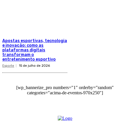
Apostas esportivas, tecnologia
e inovação: como as
plataformas digitais
transformam o
entretenimento esportivo
Esporte
15 de julho de 2026
[wp_bannerize_pro numbers="1" orderby="random"
categories="acima-de-eventos-970x250"]