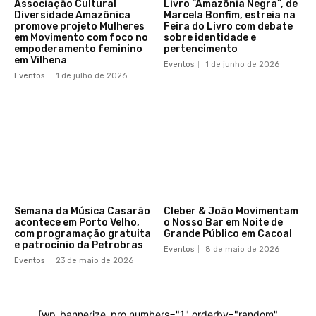
Associação Cultural
Livro “Amazônia Negra”, de
Diversidade Amazônica
Marcela Bonfim, estreia na
promove projeto Mulheres
Feira do Livro com debate
em Movimento com foco no
sobre identidade e
empoderamento feminino
pertencimento
em Vilhena
Eventos
1 de junho de 2026
Eventos
1 de julho de 2026
Semana da Música Casarão
Cleber & João Movimentam
acontece em Porto Velho,
o Nosso Bar em Noite de
com programação gratuita
Grande Público em Cacoal
e patrocínio da Petrobras
Eventos
8 de maio de 2026
Eventos
23 de maio de 2026
[wp_bannerize_pro numbers="1" orderby="random"