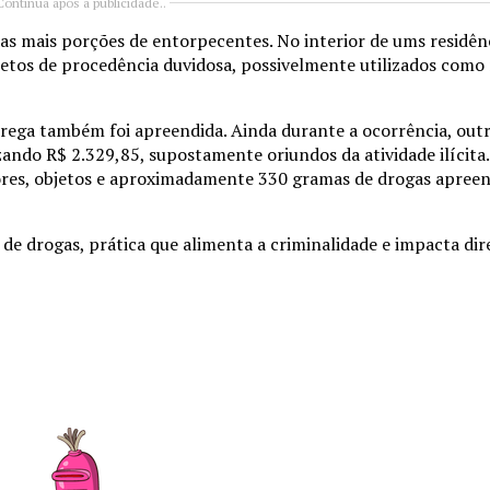
Continua após a publicidade..
 mais porções de entorpecentes. No interior de ums residênci
jetos de procedência duvidosa, possivelmente utilizados como
trega também foi apreendida. Ainda durante a ocorrência, out
izando R$ 2.329,85, supostamente oriundos da atividade ilícita.
lores, objetos e aproximadamente 330 gramas de drogas apree
e drogas, prática que alimenta a criminalidade e impacta di