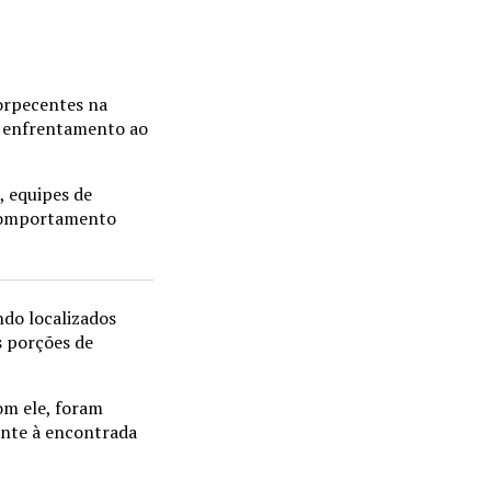
torpecentes na
no enfrentamento ao
, equipes de
 comportamento
ndo localizados
s porções de
om ele, foram
ante à encontrada