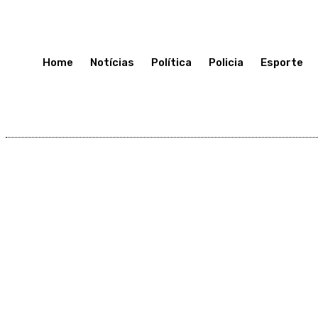
Quarta-Feira 8, Julho, 2026
Home
Notícias
Política
Policia
Esporte