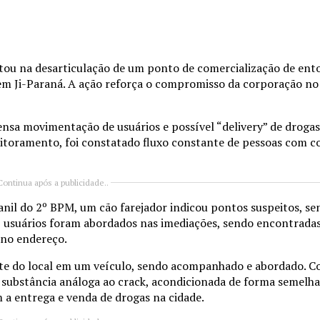
ltou na desarticulação de um ponto de comercialização de en
l, em Ji-Paraná. A ação reforça o compromisso da corporação 
nsa movimentação de usuários e possível “delivery” de drogas
monitoramento, foi constatado fluxo constante de pessoas com
Continua após a publicidade..
anil do 2º BPM, um cão farejador indicou pontos suspeitos, se
, usuários foram abordados nas imediações, sendo encontrada
 no endereço.
nte do local em um veículo, sendo acompanhado e abordado. C
 substância análoga ao crack, acondicionada de forma semelh
a entrega e venda de drogas na cidade.