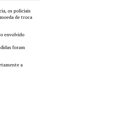
a, os policiais
 moeda de troca
ro envolvido
ndidas foram
retamente a