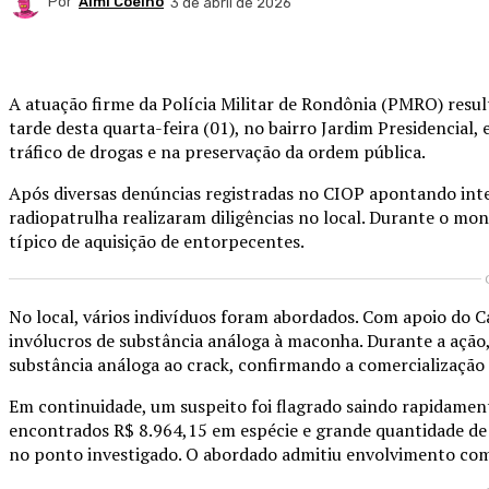
Por
Almi Coelho
3 de abril de 2026
Compartilhado
A atuação firme da Polícia Militar de Rondônia (PMRO) resu
tarde desta quarta-feira (01), no bairro Jardim Presidencia
tráfico de drogas e na preservação da ordem pública.
Após diversas denúncias registradas no CIOP apontando inte
radiopatrulha realizaram diligências no local. Durante o 
típico de aquisição de entorpecentes.
No local, vários indivíduos foram abordados. Com apoio do C
invólucros de substância análoga à maconha. Durante a ação
substância análoga ao crack, confirmando a comercialização
Em continuidade, um suspeito foi flagrado saindo rapidame
encontrados R$ 8.964,15 em espécie e grande quantidade de
no ponto investigado. O abordado admitiu envolvimento com 