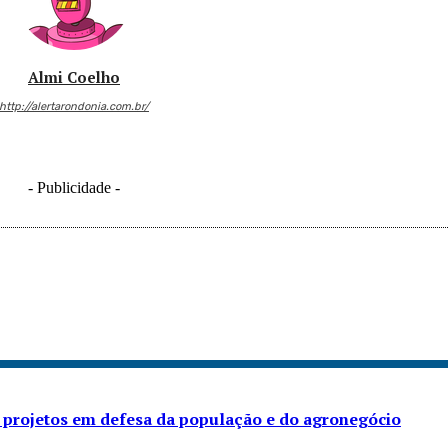
Almi Coelho
http://alertarondonia.com.br/
- Publicidade -
 projetos em defesa da população e do agronegócio