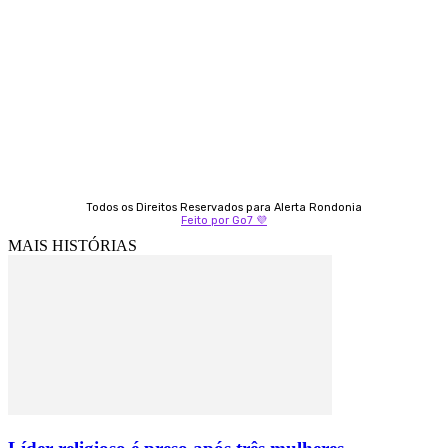
69 98406-5272
Fátima Coelho
9 9349-2121
Izabella Coelho
69 99247-4792
Todos os Direitos Reservados para Alerta Rondonia
Feito por Go7 💜
MAIS HISTÓRIAS