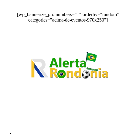
[wp_bannerize_pro numbers="1" orderby="random"
categories="acima-de-eventos-970x250"]
O site Alerta Rondônia é um jornal eletrônico focada em notícias, entretenimento e
cobertura de eventos. Teve a sua operação iniciada em 2007 com o nome de "Em
Ariquemes", sendo um dos pioneiros no jornalismo on-line na cidade de Ariquemes (RO).
Sobre
Edital Alerta Rondônia