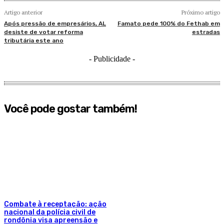
Artigo anterior
Próximo artigo
Após pressão de empresários, AL
Famato pede 100% do Fethab em
desiste de votar reforma
estradas
tributária este ano
- Publicidade -
Você pode gostar também!
Combate à receptação: ação
nacional da polícia civil de
rondônia visa apreensão e