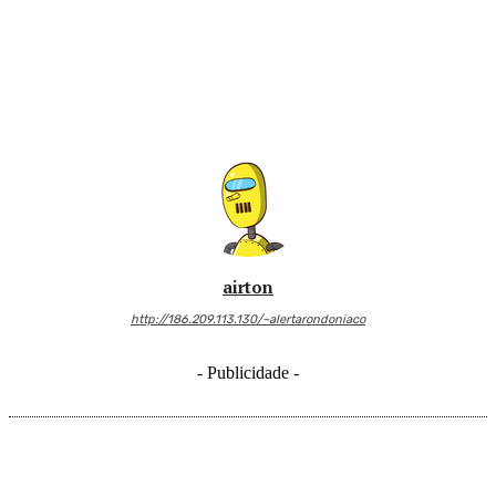
airton
http://186.209.113.130/~alertarondoniaco
- Publicidade -