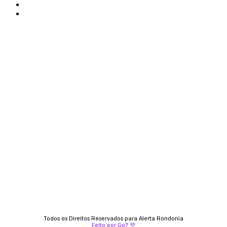
Politica de privacidade
Termos e condições de uso
Siga-nos
Contato
Almi Coelho
69 98406-5272
Fátima Coelho
9 9349-2121
Izabella Coelho
69 99247-4792
Todos os Direitos Reservados para Alerta Rondonia
Feito por Go7 💜