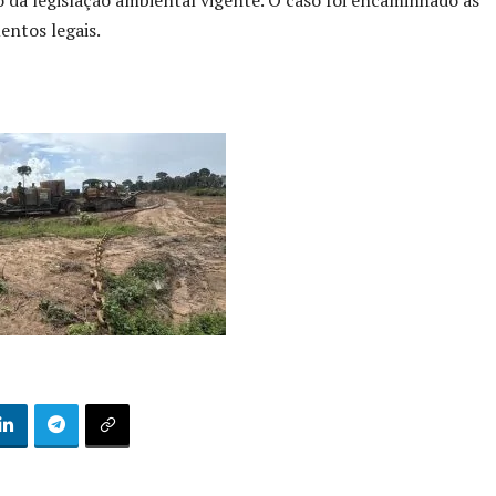
 da legislação ambiental vigente. O caso foi encaminhado às
ntos legais.