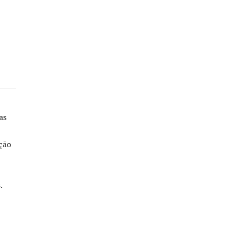
as
ção
.