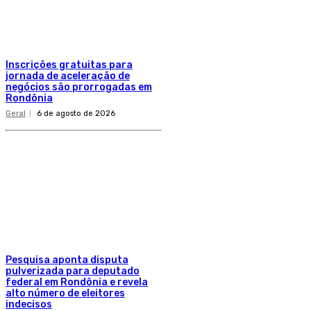
Inscrições gratuitas para
jornada de aceleração de
negócios são prorrogadas em
Rondônia
Geral
6 de agosto de 2026
Pesquisa aponta disputa
pulverizada para deputado
federal em Rondônia e revela
alto número de eleitores
indecisos