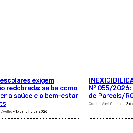
 escolares exigem
INEXIGIBILID
o redobrada: saiba como
N° 055/2026: 
er a saúde e o bem-estar
de Parecis/RO
ts
Geral
Almi Coelho
-
13 d
 Coelho
-
13 de julho de 2026