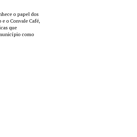
onhece o papel dos
 e o Convale Café,
icas que
 município como