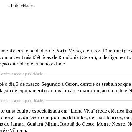
- Publicidade -
amente em localidades de Porto Velho, e outros 10 municípios
 com a Centrais Elétricas de Rondônia (Ceron), o desligament
ção da rede elétrica no estado.
Continua após a publicidade..
 o dia 3 de março. Segundo a Ceron, dentre os trabalhos que 
talação de equipamentos, construção e manutenção da rede elét
Continua após a publicidade..
 uma equipe especializada em “Linha Viva” (rede elétrica lig
nergia acontecerá em pontos definidos, de ruas, bairros, ou z
 do Jamari, Guajará-Mirim, Itapuã do Oeste, Monte Negro, No
ré e Vilhena.