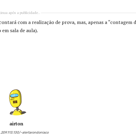
inua após a publicidade..
o contará com a realização de prova, mas, apenas a “contagem 
 em sala de aula).
airton
6.209.113.130/~alertarondoniaco