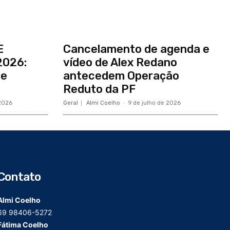
E
Cancelamento de agenda e
2026:
vídeo de Alex Redano
de
antecedem Operação
Reduto da PF
 2026
Geral
Almi Coelho
-
9 de julho de 2026
Contato
Almi Coelho
69 98406-5272
Fátima Coelho