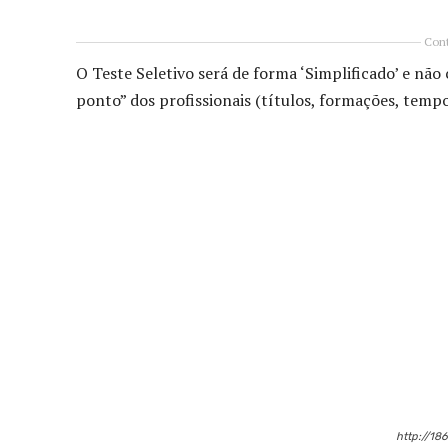
Cont
O Teste Seletivo será de forma ‘Simplificado’ e nã
ponto” dos profissionais (títulos, formações, tempo
Compartilhado
http://18