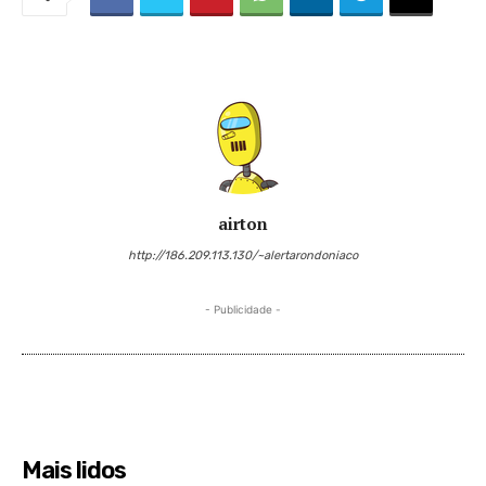
airton
http://186.209.113.130/~alertarondoniaco
- Publicidade -
Mais lidos