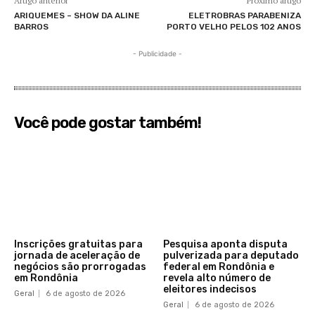
Artigo anterior
Próximo artigo
ARIQUEMES – SHOW DA ALINE
ELETROBRAS PARABENIZA
BARROS
PORTO VELHO PELOS 102 ANOS
- Publicidade -
Você pode gostar também!
Inscrições gratuitas para
Pesquisa aponta disputa
jornada de aceleração de
pulverizada para deputado
negócios são prorrogadas
federal em Rondônia e
em Rondônia
revela alto número de
eleitores indecisos
Geral
6 de agosto de 2026
Geral
6 de agosto de 2026