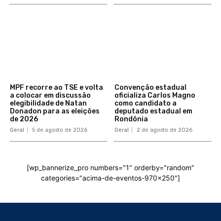
MPF recorre ao TSE e volta
Convenção estadual
a colocar em discussão
oficializa Carlos Magno
elegibilidade de Natan
como candidato a
Donadon para as eleições
deputado estadual em
de 2026
Rondônia
Geral
5 de agosto de 2026
Geral
2 de agosto de 2026
[wp_bannerize_pro numbers="1" orderby="random"
categories="acima-de-eventos-970x250"]