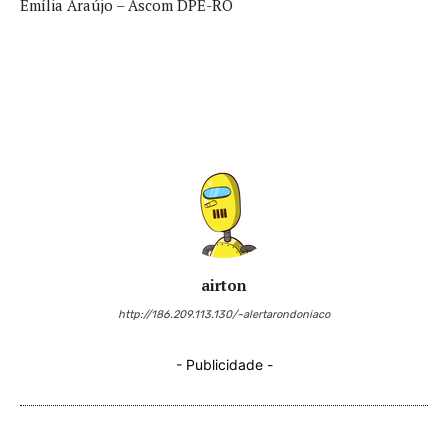
Emília Araújo – Ascom DPE-RO
airton
http://186.209.113.130/~alertarondoniaco
- Publicidade -