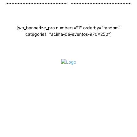
[wp_bannerize_pro numbers="1" orderby="random"
categories="acima-de-eventos-970x250"]
O site Alerta Rondônia é um jornal eletrônico focada em notícias,
entretenimento e cobertura de eventos. Teve a sua operação iniciada em
2007 com o nome de "Em Ariquemes", sendo um dos pioneiros no
jornalismo on-line na cidade de Ariquemes (RO).
Sobre
Edital Alerta Rondônia
Politica de privacidade
Termos e condições de uso