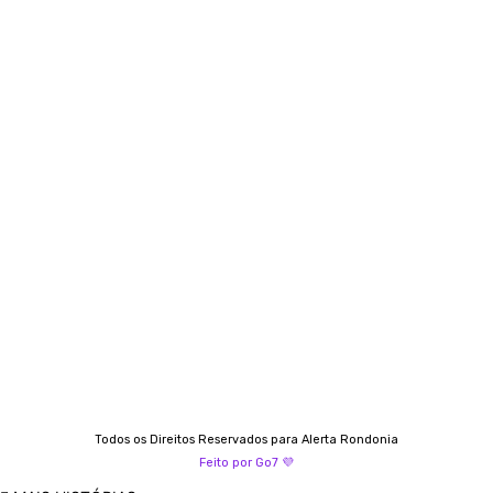
Siga-nos
Contato
Almi Coelho
69 98406-5272
Fátima Coelho
9 9349-2121
Izabella Coelho
69 99247-4792
Todos os Direitos Reservados para Alerta Rondonia
Feito por Go7 💜