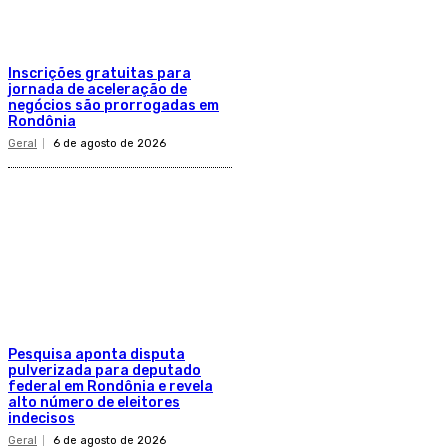
Inscrições gratuitas para
jornada de aceleração de
negócios são prorrogadas em
Rondônia
Geral
6 de agosto de 2026
Pesquisa aponta disputa
pulverizada para deputado
federal em Rondônia e revela
alto número de eleitores
indecisos
Geral
6 de agosto de 2026