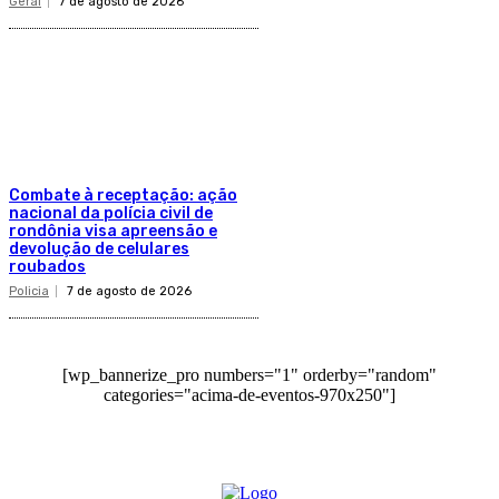
Geral
7 de agosto de 2026
Combate à receptação: ação
nacional da polícia civil de
rondônia visa apreensão e
devolução de celulares
roubados
Policia
7 de agosto de 2026
[wp_bannerize_pro numbers="1" orderby="random"
categories="acima-de-eventos-970x250"]