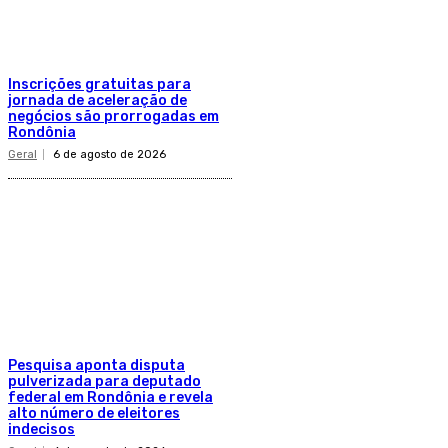
Inscrições gratuitas para
jornada de aceleração de
negócios são prorrogadas em
Rondônia
Geral
6 de agosto de 2026
Pesquisa aponta disputa
pulverizada para deputado
federal em Rondônia e revela
alto número de eleitores
indecisos