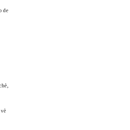
o de
chê,
 vê