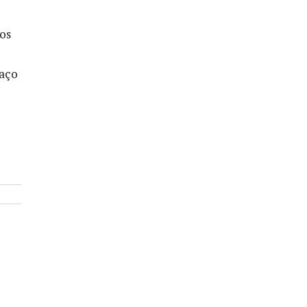
os
paço