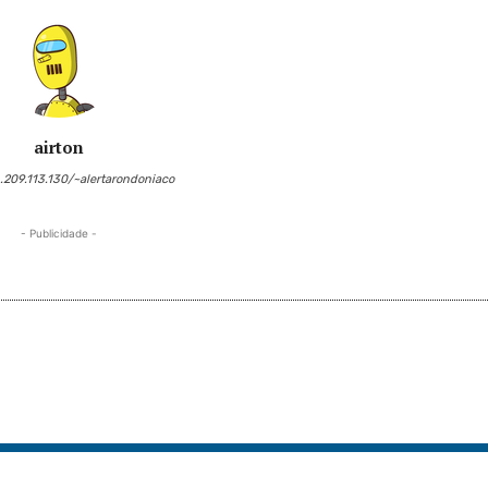
airton
6.209.113.130/~alertarondoniaco
- Publicidade -