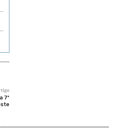
rtigo
a 7ª
este