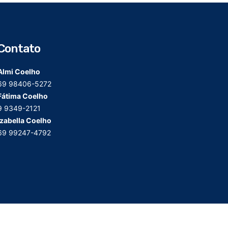
Contato
Almi Coelho
69 98406-5272
Fátima Coelho
9 9349-2121
Izabella Coelho
69 99247-4792