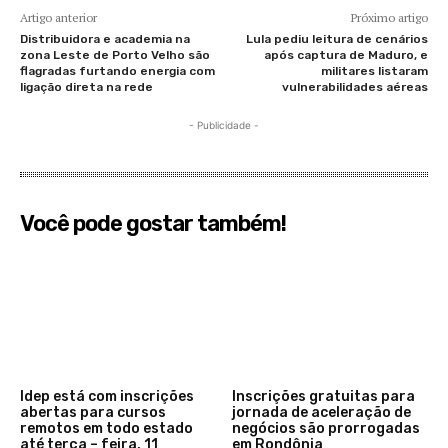
Artigo anterior
Próximo artigo
Distribuidora e academia na
Lula pediu leitura de cenários
zona Leste de Porto Velho são
após captura de Maduro, e
flagradas furtando energia com
militares listaram
ligação direta na rede
vulnerabilidades aéreas
- Publicidade -
Você pode gostar também!
Idep está com inscrições
Inscrições gratuitas para
abertas para cursos
jornada de aceleração de
remotos em todo estado
negócios são prorrogadas
até terça – feira, 11
em Rondônia