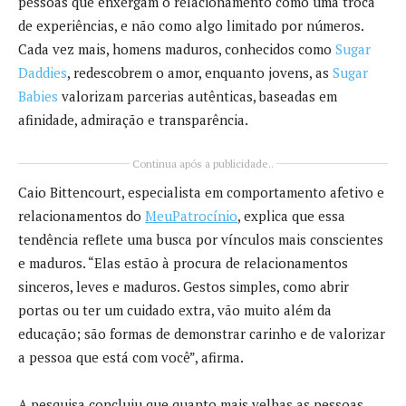
pessoas que enxergam o relacionamento como uma troca
de experiências, e não como algo limitado por números.
Cada vez mais, homens maduros, conhecidos como
Sugar
Daddies
, redescobrem o amor, enquanto jovens, as
Sugar
Babies
valorizam parcerias autênticas, baseadas em
afinidade, admiração e transparência.
Continua após a publicidade..
Caio Bittencourt, especialista em comportamento afetivo e
relacionamentos do
MeuPatrocínio
,
explica que essa
tendência reflete uma busca por vínculos mais conscientes
e maduros. “Elas estão à procura de relacionamentos
sinceros, leves e maduros. Gestos simples, como abrir
portas ou ter um cuidado extra, vão muito além da
educação; são formas de demonstrar carinho e de valorizar
a pessoa que está com você”, afirma.
A pesquisa concluiu que quanto mais velhas as pessoas