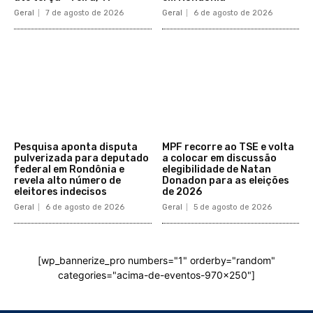
Geral
7 de agosto de 2026
Geral
6 de agosto de 2026
Pesquisa aponta disputa
MPF recorre ao TSE e volta
pulverizada para deputado
a colocar em discussão
federal em Rondônia e
elegibilidade de Natan
revela alto número de
Donadon para as eleições
eleitores indecisos
de 2026
Geral
6 de agosto de 2026
Geral
5 de agosto de 2026
[wp_bannerize_pro numbers="1" orderby="random"
categories="acima-de-eventos-970x250"]