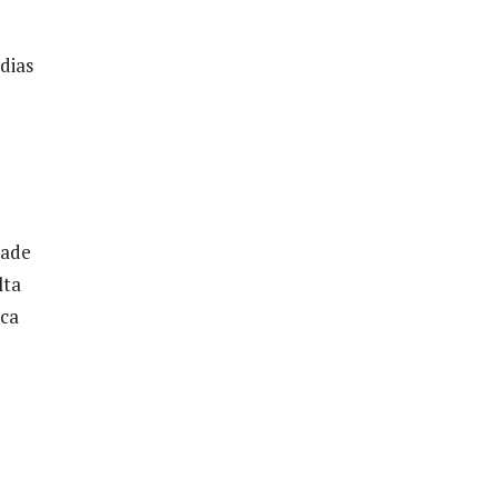
dias
tade
lta
ica