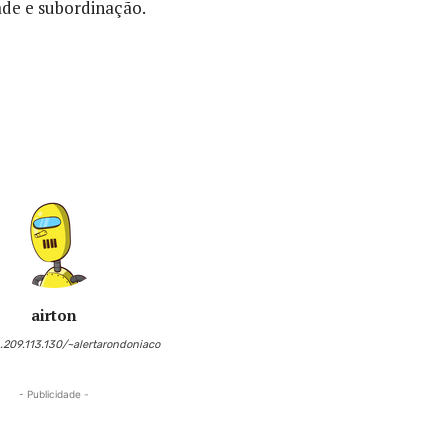
ade e subordinação.
airton
6.209.113.130/~alertarondoniaco
- Publicidade -