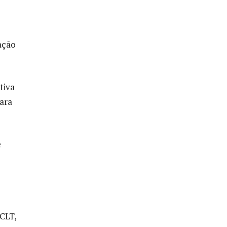
ação
tiva
para
e
 CLT,