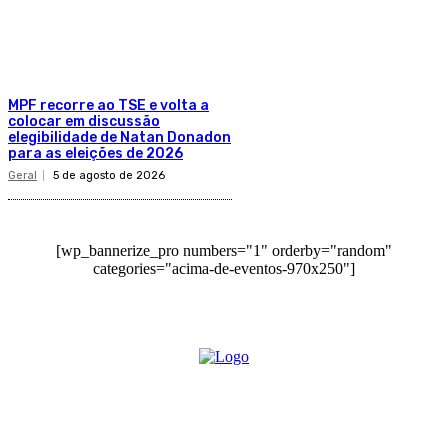
MPF recorre ao TSE e volta a
colocar em discussão
elegibilidade de Natan Donadon
para as eleições de 2026
Geral
5 de agosto de 2026
[wp_bannerize_pro numbers="1" orderby="random"
categories="acima-de-eventos-970x250"]
O site Alerta Rondônia é um jornal eletrônico focada em notícias, entretenimento e
cobertura de eventos. Teve a sua operação iniciada em 2007 com o nome de "Em
Ariquemes", sendo um dos pioneiros no jornalismo on-line na cidade de Ariquemes (RO).