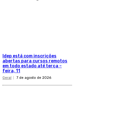
Idep está com inscrições
abertas para cursos remotos
em todo estado até terça –
feira, 11
Geral
7 de agosto de 2026