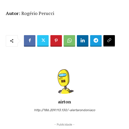
Autor:
Rogério Perucci
airton
http://186.209.113.130/~alertarondoniaco
- Publicidade -