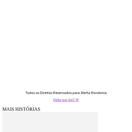
Contato
Almi Coelho
69 98406-5272
Fátima Coelho
9 9349-2121
Izabella Coelho
69 99247-4792
Todos os Direitos Reservados para Alerta Rondonia
Feito por Go7 💜
MAIS HISTÓRIAS