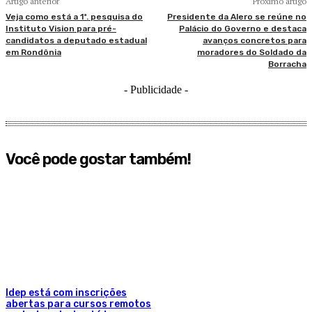
Artigo anterior
Próximo artigo
Veja como está a 1ª. pesquisa do
Presidente da Alero se reúne no
Instituto Vision para pré-
Palácio do Governo e destaca
candidatos a deputado estadual
avanços concretos para
em Rondônia
moradores do Soldado da
Borracha
- Publicidade -
Você pode gostar também!
Idep está com inscrições
abertas para cursos remotos