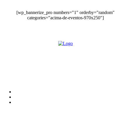
[wp_bannerize_pro numbers="1" orderby="random"
categories="acima-de-eventos-970x250"]
O site Alerta Rondônia é um jornal eletrônico focada em notícias,
entretenimento e cobertura de eventos. Teve a sua operação iniciada em
2007 com o nome de "Em Ariquemes", sendo um dos pioneiros no
jornalismo on-line na cidade de Ariquemes (RO).
Sobre
Edital Alerta Rondônia
Politica de privacidade
Termos e condições de uso
Siga-nos