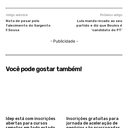
Artigo anterior
Próximo artigo
Nota de pesar pelo
Lula manda recado ao seu
falecimento do Sargento
partido e diz que Boulos é
F.Sousa
‘candidato do PT’
- Publicidade -
Você pode gostar também!
Idep está com inscrições
Inscrições gratuitas para
abertas para cursos
jornada de aceleração de
remotos em todo estado
negócios são prorrogadas