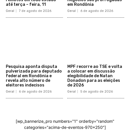
até terça – feira, 11
em Rondônia
Geral
7 de agosto de 2026
Geral
6 de agosto de 2026
Pesquisa aponta disputa
MPF recorre ao TSE e volta
pulverizada para deputado
a colocar em discussão
federal em Rondônia e
elegibilidade de Natan
revela alto número de
Donadon para as eleições
eleitores indecisos
de 2026
Geral
6 de agosto de 2026
Geral
5 de agosto de 2026
[wp_bannerize_pro numbers="1" orderby="random"
categories="acima-de-eventos-970x250"]