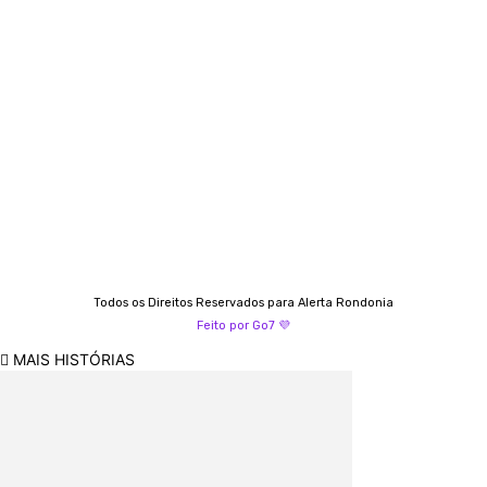
Almi Coelho
69 98406-5272
Fátima Coelho
9 9349-2121
Izabella Coelho
69 99247-4792
Todos os Direitos Reservados para Alerta Rondonia
Feito por Go7 💜
MAIS HISTÓRIAS