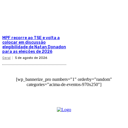
MPF recorre ao TSE e volta a
colocar em discussão
elegibilidade de Natan Donadon
para as eleições de 2026
Geral
5 de agosto de 2026
[wp_bannerize_pro numbers="1" orderby="random"
categories="acima-de-eventos-970x250"]
O site Alerta Rondônia é um jornal eletrônico focada em notícias, entretenimento e
cobertura de eventos. Teve a sua operação iniciada em 2007 com o nome de "Em