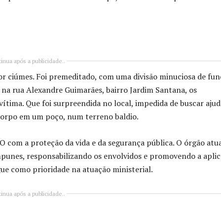
inua após a publicidade..
or ciúmes. Foi premeditado, com uma divisão minuciosa de fun
 na rua Alexandre Guimarães, bairro Jardim Santana, os
tima. Que foi surpreendida no local, impedida de buscar ajud
 corpo em um poço, num terreno baldio.
com a proteção da vida e da segurança pública. O órgão atu
mpunes, responsabilizando os envolvidos e promovendo a apli
segue como prioridade na atuação ministerial.
inua após a publicidade..