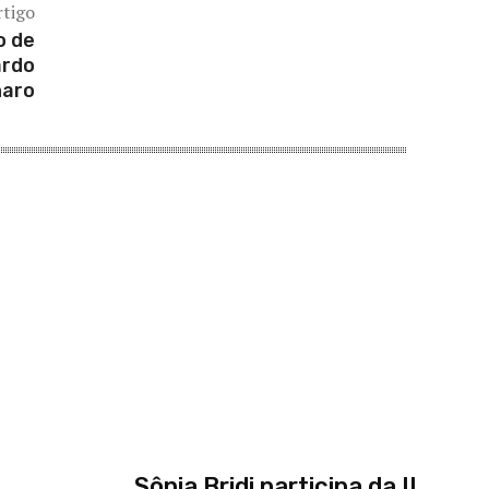
rtigo
o de
ardo
naro
Sônia Bridi participa da II