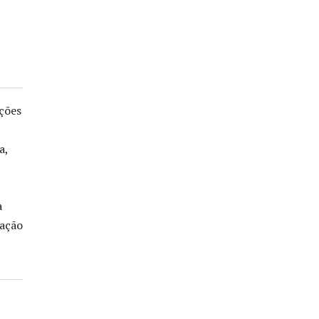
ções
a,
a
cação