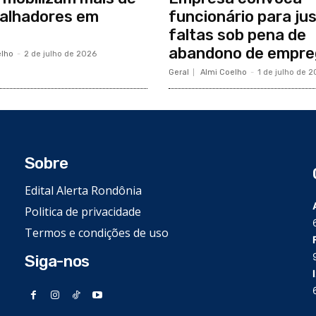
balhadores em
funcionário para jus
faltas sob pena de
abandono de empre
elho
-
2 de julho de 2026
Geral
Almi Coelho
-
1 de julho de 
Sobre
Edital Alerta Rondônia
Politica de privacidade
Termos e condições de uso
Siga-nos