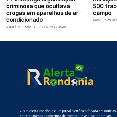
criminosa que ocultava
500 tra
drogas em aparelhos de ar-
campo
condicionado
Geral
Almi Co
Geral
Almi Coelho
-
7 de julho de 2026
O site Alerta Rondônia é um jornal eletrônico focada em notícias,
entretenimento e cobertura de eventos. Teve a sua operação