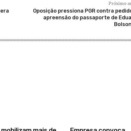
Próximo a
pera
Oposição pressiona PGR contra pedid
apreensão do passaporte de Edu
Bolso
 mobilizam mais de
Empresa convoca