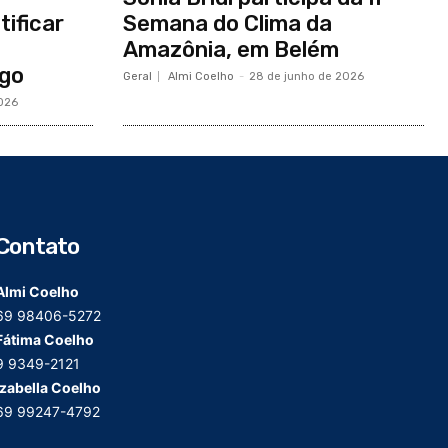
tificar
Semana do Clima da
Amazônia, em Belém
go
Geral
Almi Coelho
-
28 de junho de 2026
2026
Contato
Almi Coelho
69 98406-5272
Fátima Coelho
9 9349-2121
Izabella Coelho
69 99247-4792