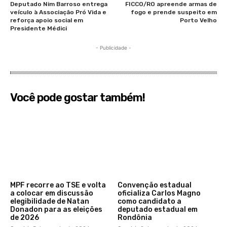
Deputado Nim Barroso entrega
FICCO/RO apreende armas de
veículo à Associação Pró Vida e
fogo e prende suspeito em
reforça apoio social em
Porto Velho
Presidente Médici
- Publicidade -
Você pode gostar também!
MPF recorre ao TSE e volta
Convenção estadual
a colocar em discussão
oficializa Carlos Magno
elegibilidade de Natan
como candidato a
Donadon para as eleições
deputado estadual em
de 2026
Rondônia