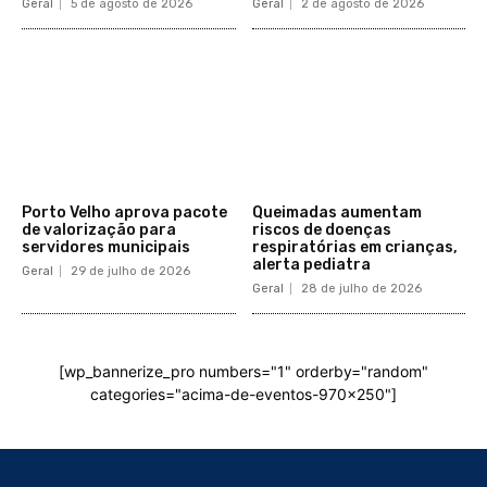
Geral
5 de agosto de 2026
Geral
2 de agosto de 2026
Porto Velho aprova pacote
Queimadas aumentam
de valorização para
riscos de doenças
servidores municipais
respiratórias em crianças,
alerta pediatra
Geral
29 de julho de 2026
Geral
28 de julho de 2026
[wp_bannerize_pro numbers="1" orderby="random"
categories="acima-de-eventos-970x250"]