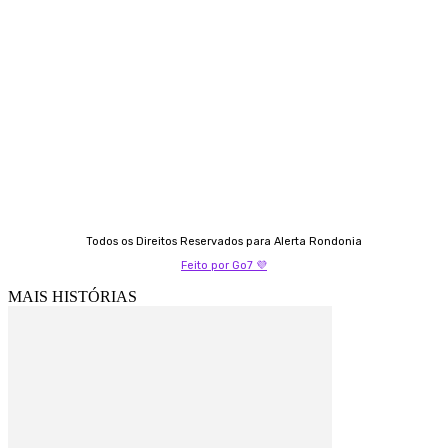
Almi Coelho
69 98406-5272
Fátima Coelho
9 9349-2121
Izabella Coelho
69 99247-4792
Todos os Direitos Reservados para Alerta Rondonia
Feito por Go7 💜
MAIS HISTÓRIAS