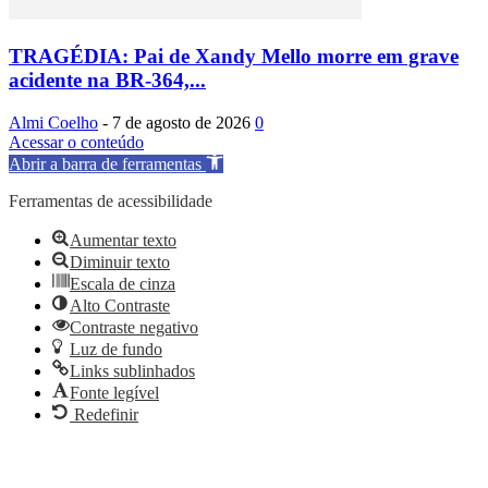
TRAGÉDIA: Pai de Xandy Mello morre em grave
acidente na BR-364,...
Almi Coelho
-
7 de agosto de 2026
0
Acessar o conteúdo
Abrir a barra de ferramentas
Ferramentas de acessibilidade
Aumentar texto
Diminuir texto
Escala de cinza
Alto Contraste
Contraste negativo
Luz de fundo
Links sublinhados
Fonte legível
Redefinir