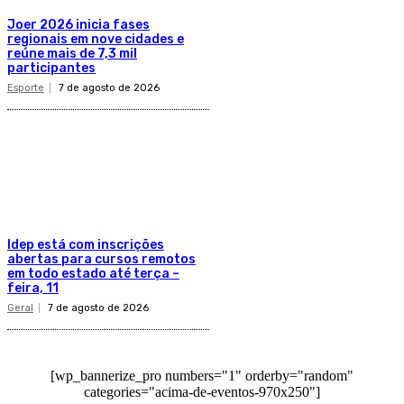
Joer 2026 inicia fases
regionais em nove cidades e
reúne mais de 7,3 mil
participantes
Esporte
7 de agosto de 2026
Idep está com inscrições
abertas para cursos remotos
em todo estado até terça –
feira, 11
Geral
7 de agosto de 2026
[wp_bannerize_pro numbers="1" orderby="random"
categories="acima-de-eventos-970x250"]