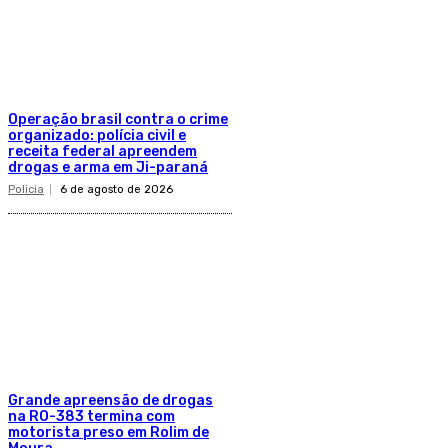
Operação brasil contra o crime
organizado: polícia civil e
receita federal apreendem
drogas e arma em Ji-paraná
Policia
6 de agosto de 2026
Grande apreensão de drogas
na RO-383 termina com
motorista preso em Rolim de