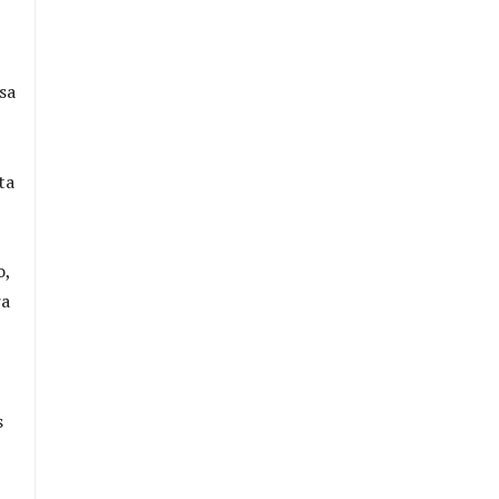
sa
ta
o,
ra
s