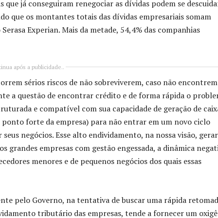
 que já conseguiram renegociar as dívidas podem se descuida
ndo que os montantes totais das dívidas empresariais somam
 Serasa Experian. Mais da metade, 54,4% das companhias
inua após a publicidade..
em sérios riscos de não sobreviverem, caso não encontrem
nte a questão de encontrar crédito e de forma rápida o proble
ruturada e compatível com sua capacidade de geração de caixa
(o ponto forte da empresa) para não entrar em um novo ciclo
ar seus negócios. Esse alto endividamento, na nossa visão, gera
emos grandes empresas com gestão engessada, a dinâmica negat
ecedores menores e de pequenos negócios dos quais essas
pelo Governo, na tentativa de buscar uma rápida retoma
idamento tributário das empresas, tende a fornecer um oxigê