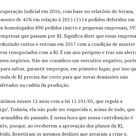
eração Judicial em 2016, com base no relatório do Serasa,
imento de 45% em relação à 2015 (1514 pedidos deferidos em
ram homologados 890 pedidos (micro e pequenas empresas), 39
empresas que passam por RJ. Significa dizer que essas empres
 reduzindo custos e entram em 2017 com a condição de manter
vos renegociados com a RJ. É um ano perigoso e traz um alert
seus negócios. Não me considero um executivo negativo, por
para salvar, garantir empregos, em primeiro lugar, por isso q
nda de RJ precisa dar certo para que novas demissões não
fetados na cadeia da produção.
uirimos nesses 12 anos com a lei 11.101/05, que regula a
go’. Todavia, ela não pode ser esquecida e, acima de tudo, que
armadilha do passado. É nessa hora que nossa contribuição é
nte, porque, ao receberem a aprovação dos planos da RJ,
lvido. Repetiram os mesmos deslizes que geraram a crise e,