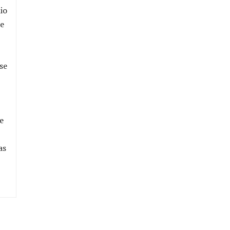
io
ce
se
e
as