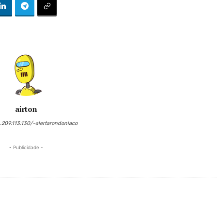
airton
6.209.113.130/~alertarondoniaco
- Publicidade -