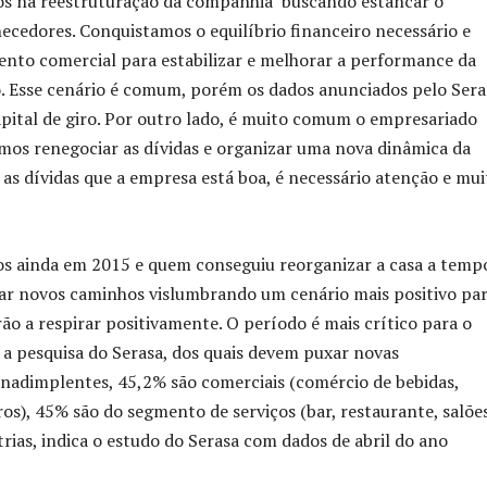
os na reestruturação da companhia buscando estancar o
ecedores. Conquistamos o equilíbrio financeiro necessário e
nto comercial para estabilizar e melhorar a performance da
o. Esse cenário é comum, porém os dados anunciados pelo Sera
pital de giro. Por outro lado, é muito comum o empresariado
mos renegociar as dívidas e organizar uma nova dinâmica da
as dívidas que a empresa está boa, é necessário atenção e mui
inda em 2015 e quem conseguiu reorganizar a casa a temp
ar novos caminhos vislumbrando um cenário mais positivo pa
o a respirar positivamente. O período é mais crítico para o
 a pesquisa do Serasa, dos quais devem puxar novas
inadimplentes, 45,2% são comerciais (comércio de bebidas,
tros), 45% são do segmento de serviços (bar, restaurante, salõe
trias, indica o estudo do Serasa com dados de abril do ano