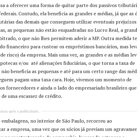
a a oferecer uma forma de quitar parte dos passivos tributár
derais. Contudo, ela beneficia as grandes e médias, já que as 
árias das demais que conseguem utilizar eventuais prejuízos
as, as pequenas não estão enquadradas no Lucro Real, a gran
bitrado, o que não lhes permitem aderir a MP. Outra medida t
cado financeiro para custear os empréstimos bancários, mas lev
de risco) da empresa. Mais uma vez, as grandes e as médias le
potecas e/ou até alienações fiduciárias, o que torna a taxa de
ão não beneficia as pequenas e até para um certo range das méd
eguem pagam uma taxa cara. Hoje, vivemos um momento de
 os fornecedores e ainda o lado do empresariado brasileiro que
 de uma escassez de crédito.
inua após a publicidade..
alagens, no interior de São Paulo, recorreu ao
zar a empresa, uma vez que os sócios já previam um agravame