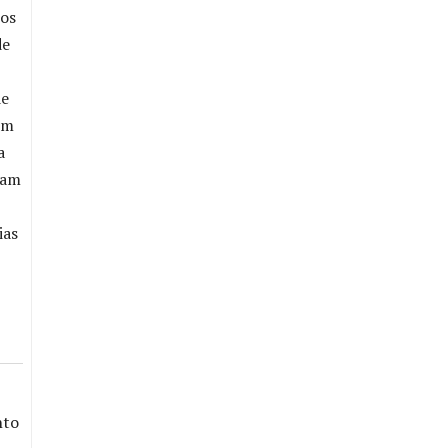
ios
de
de
em
a
vam
ias
nto