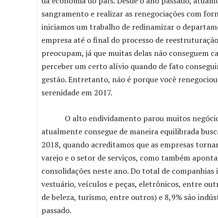
da economia do país. Desde o ano passado, atuam
sangramento e realizar as renegociações com forn
iniciamos um trabalho de redinamizar o departame
empresa até o final do processo de reestruturaçã
preocupam, já que muitas delas não conseguem ca
perceber um certo alívio quando de fato consegui
gestão. Entretanto, não é porque você renegociou 
serenidade em 2017.
O alto endividamento parou muitos negócios a
atualmente consegue de maneira equilibrada busc
2018, quando acreditamos que as empresas tornarã
varejo e o setor de serviços, como também aponta
consolidações neste ano. Do total de companhias 
vestuário, veículos e peças, eletrônicos, entre ou
de beleza, turismo, entre outros) e 8,9% são indús
passado.