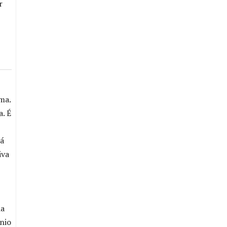
r
ma.
. É
rá
iva
da
nio