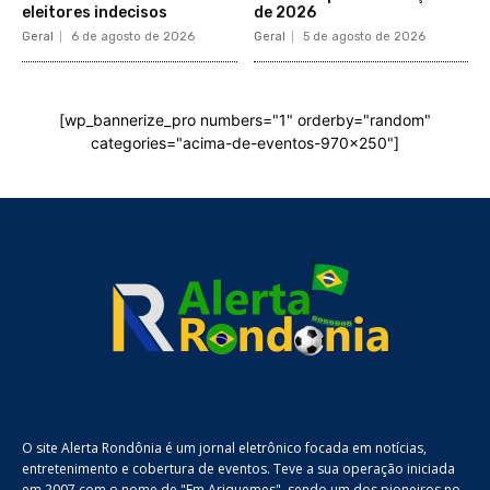
eleitores indecisos
de 2026
Geral
6 de agosto de 2026
Geral
5 de agosto de 2026
[wp_bannerize_pro numbers="1" orderby="random"
categories="acima-de-eventos-970x250"]
O site Alerta Rondônia é um jornal eletrônico focada em notícias,
entretenimento e cobertura de eventos. Teve a sua operação iniciada
em 2007 com o nome de "Em Ariquemes", sendo um dos pioneiros no