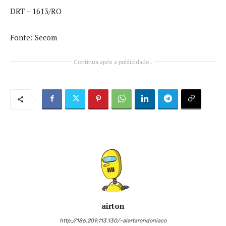
DRT – 1613/RO
Fonte: Secom
Continua após a publicidade..
airton
http://186.209.113.130/~alertarondoniaco